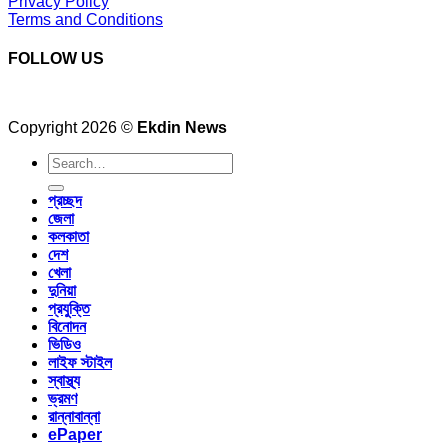
Privacy Policy
Terms and Conditions
FOLLOW US
Copyright 2026 ©
Ekdin News
প্রচ্ছদ
জেলা
কলকাতা
দেশ
খেলা
দুনিয়া
প্রযুক্তি
বিনোদন
ভিডিও
লাইফ স্টাইল
স্বাস্থ্য
ভ্রমণ
রান্নাবান্না
ePaper