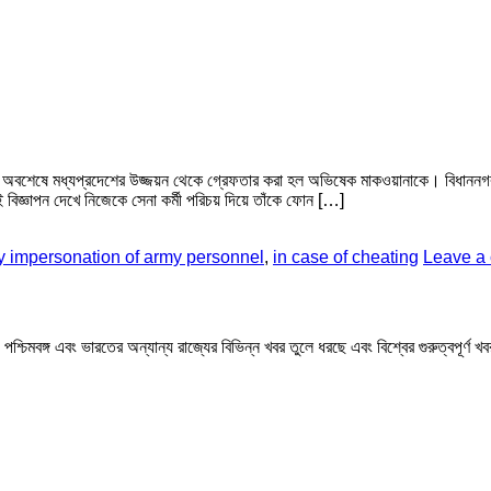
মে অবশেষে মধ্যপ্রদেশের উজ্জয়ন থেকে গ্রেফতার করা হল অভিষেক মাকওয়ানাকে। বিধাননগর স
ই বিজ্ঞাপন দেখে নিজেকে সেনা কর্মী পরিচয় দিয়ে তাঁকে ফোন […]
y impersonation of army personnel
,
in case of cheating
Leave a
মবঙ্গ এবং ভারতের অন্যান্য রাজ্যের বিভিন্ন খবর তুলে ধরছে এবং বিশ্বের গুরুত্বপূর্ণ 