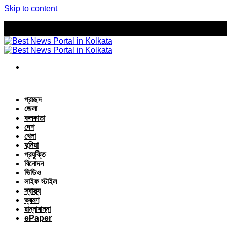
Skip to content
প্রচ্ছদ
জেলা
কলকাতা
দেশ
খেলা
দুনিয়া
প্রযুক্তি
বিনোদন
ভিডিও
লাইফ স্টাইল
স্বাস্থ্য
ভ্রমণ
রান্নাবান্না
ePaper