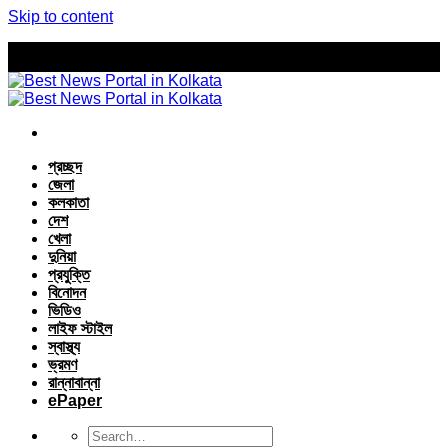
Skip to content
প্রচ্ছদ
জেলা
কলকাতা
দেশ
খেলা
দুনিয়া
প্রযুক্তি
বিনোদন
ভিডিও
লাইফ স্টাইল
স্বাস্থ্য
ভ্রমণ
রান্নাবান্না
ePaper