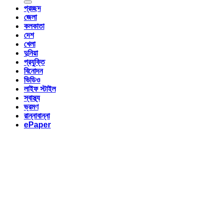
প্রচ্ছদ
জেলা
কলকাতা
দেশ
খেলা
দুনিয়া
প্রযুক্তি
বিনোদন
ভিডিও
লাইফ স্টাইল
স্বাস্থ্য
ভ্রমণ
রান্নাবান্না
ePaper