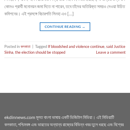
কোনও প্রার্থী মনোনয়ন জমা দিতে না পারেন, তবে তাঁদের অতিরিক্ত সময়ও দেওয়া উচিত
কমিশনের। এই প্রসঙ্গে বিচারপতি সিনহা এও […]
CONTINUE READING
→
Posted in
কলকাতা
|
Tagged
If bloodshed and violence continue
,
said Justice
Sinha
,
the election should be stopped
Leave a comment
ekdinnews.com মূলত বাংলা ভাষায় একটি ডিজিটাল মিডিয়া। এই মিডিয়াটি
কলকাতা, পশ্চিমবঙ্গ এবং ভারতের অন্যান্য রাজ্যের বিভিন্ন খবর তুলে ধরছে এবং বিশ্বের