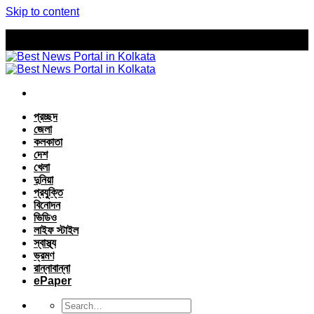
Skip to content
প্রচ্ছদ
জেলা
কলকাতা
দেশ
খেলা
দুনিয়া
প্রযুক্তি
বিনোদন
ভিডিও
লাইফ স্টাইল
স্বাস্থ্য
ভ্রমণ
রান্নাবান্না
ePaper