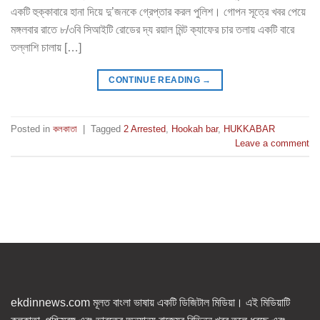
একটি হুক্কাবারে হানা দিয়ে দু’জনকে গ্রেপ্তার করল পুলিশ। গোপন সূত্রে খবর পেয়ে
মঙ্গলবার রাতে ৮/৩বি সিআইটি রোডের দ্য রয়াল মিন্ট ক্যাফের চার তলায় একটি বারে
তল্লাশি চালায় […]
CONTINUE READING
→
Posted in
কলকাতা
|
Tagged
2 Arrested
,
Hookah bar
,
HUKKABAR
Leave a comment
ekdinnews.com মূলত বাংলা ভাষায় একটি ডিজিটাল মিডিয়া। এই মিডিয়াটি