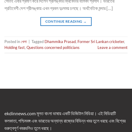
সেটাই এবার প্রমাণ করে দিলেন শ্রীলঙ্কার ক্রিকেটার ধামিকা প্রসাদ। ভারতের
প্রতিবেশী দেশ শ্রীলঙ্কায় এখন প্রবল দুঃসময় চলছে। অর্থনৈতিক মন্দার […]
CONTINUE READING
→
Posted in
খেলা
|
Tagged
Dhammika Prasad
,
Former Sri Lankan cricketer
,
Holding fast
,
Questions concerned politicians
Leave a comment
ekdinnews.com মূলত বাংলা ভাষায় একটি ডিজিটাল মিডিয়া। এই মিডিয়াটি
কলকাতা, পশ্চিমবঙ্গ এবং ভারতের অন্যান্য রাজ্যের বিভিন্ন খবর তুলে ধরছে এবং বিশ্বের
গুরুত্বপূর্ণ খবরগুলিও তুলে ধরছে।