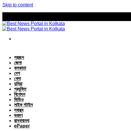
Skip to content
প্রচ্ছদ
জেলা
কলকাতা
দেশ
খেলা
দুনিয়া
প্রযুক্তি
বিনোদন
ভিডিও
লাইফ স্টাইল
স্বাস্থ্য
ভ্রমণ
রান্নাবান্না
ePaper