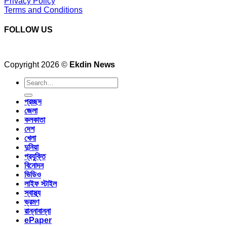
Privacy Policy
Terms and Conditions
FOLLOW US
Copyright 2026 ©
Ekdin News
প্রচ্ছদ
জেলা
কলকাতা
দেশ
খেলা
দুনিয়া
প্রযুক্তি
বিনোদন
ভিডিও
লাইফ স্টাইল
স্বাস্থ্য
ভ্রমণ
রান্নাবান্না
ePaper