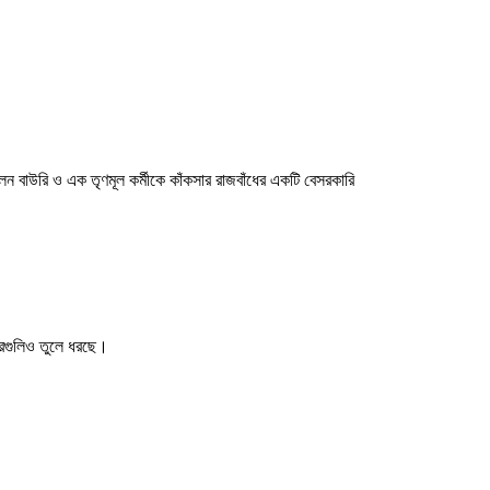
েন বাউরি ও এক তৃণমূল কর্মীকে কাঁকসার রাজবাঁধের একটি বেসরকারি
খবরগুলিও তুলে ধরছে।