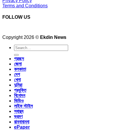
Privacy Policy
Terms and Conditions
FOLLOW US
Copyright 2026 ©
Ekdin News
প্রচ্ছদ
জেলা
কলকাতা
দেশ
খেলা
দুনিয়া
প্রযুক্তি
বিনোদন
ভিডিও
লাইফ স্টাইল
স্বাস্থ্য
ভ্রমণ
রান্নাবান্না
ePaper