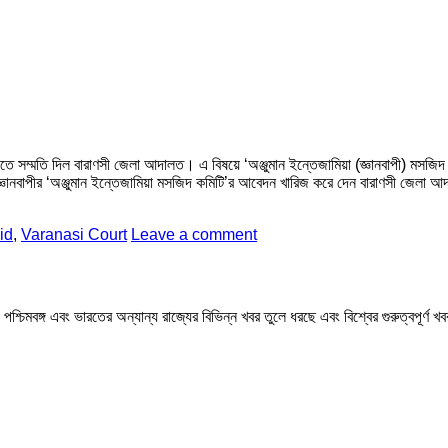
নানিতে সম্মতি দিল বারাণসী জেলা আদালত। এ বিষয়ে ‘অঞ্জুমান ইন্তেজামিয়া (জ্ঞানবাপী) ম
 জ্ঞানবাপীর ‘অঞ্জুমান ইন্তেজামিয়া মসজিদ কমিটি’র আবেদন খারিজ করে দেন বারাণসী জেলা 
id
,
Varanasi Court
Leave a comment
মবঙ্গ এবং ভারতের অন্যান্য রাজ্যের বিভিন্ন খবর তুলে ধরছে এবং বিশ্বের গুরুত্বপূর্ণ 