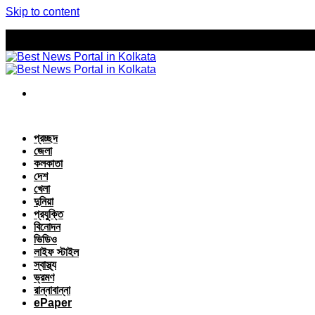
Skip to content
প্রচ্ছদ
জেলা
কলকাতা
দেশ
খেলা
দুনিয়া
প্রযুক্তি
বিনোদন
ভিডিও
লাইফ স্টাইল
স্বাস্থ্য
ভ্রমণ
রান্নাবান্না
ePaper