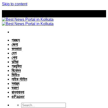
Skip to content
প্রচ্ছদ
জেলা
কলকাতা
দেশ
খেলা
দুনিয়া
প্রযুক্তি
বিনোদন
ভিডিও
লাইফ স্টাইল
স্বাস্থ্য
ভ্রমণ
রান্নাবান্না
ePaper