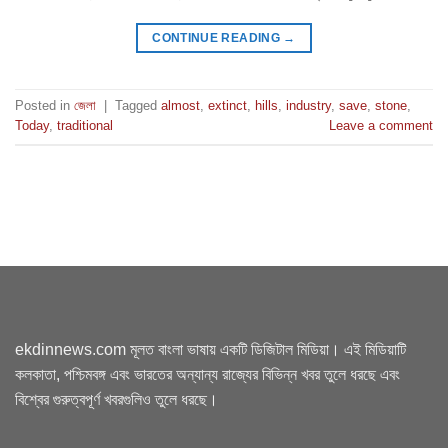
CONTINUE READING
→
Posted in
জেলা
|
Tagged
almost
,
extinct
,
hills
,
industry
,
save
,
stone
,
Today
,
traditional
Leave a comment
ekdinnews.com মূলত বাংলা ভাষায় একটি ডিজিটাল মিডিয়া। এই মিডিয়াটি
কলকাতা, পশ্চিমবঙ্গ এবং ভারতের অন্যান্য রাজ্যের বিভিন্ন খবর তুলে ধরছে এবং
বিশ্বের গুরুত্বপূর্ণ খবরগুলিও তুলে ধরছে।