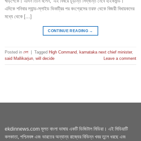
খাড়গেকে। এদিন তিনি বলেন, ‘এই বিষয়ে চূড়ান্ত সিদ্ধান্ত নেবে হাইকমান্ড।’
এদিকে শনিবার ল্যান্ড-স্লাইড ভিকট্রির পর কংগ্রেসের তরফ থেকে বিজয়ী বিধায়কদের
মধ্যে থেকে […]
CONTINUE READING
→
Posted in
দেশ
|
Tagged
High Command
,
karnataka next chief minister
,
said Mallikarjun
,
will decide
Leave a comment
ekdinnews.com মূলত বাংলা ভাষায় একটি ডিজিটাল মিডিয়া। এই মিডিয়াটি
কলকাতা, পশ্চিমবঙ্গ এবং ভারতের অন্যান্য রাজ্যের বিভিন্ন খবর তুলে ধরছে এবং