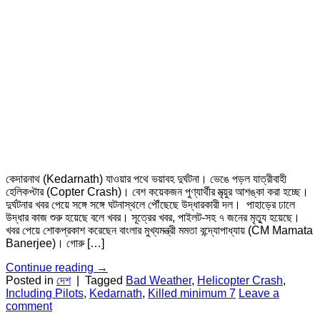
কেদারনাথ (Kedarnath) যাওয়ার পথে ভয়াবহ দুর্ঘটনা। ভেঙে পড়ল যাত্রীবাহী
হেলিকপ্টার (Copter Crash)। বেশ কয়েকজন পুণ্যার্থীর মৃত্য়ুর আশঙ্কা করা হচ্ছে।
দুর্ঘটনার খবর পেয়ে সঙ্গে সঙ্গে ঘটনাস্থলে পৌঁছেছে উদ্ধারকারী দল। পাহাড়ের ঢালে
উদ্ধার কাজ শুরু হয়েছে বলে খবর। সূত্রের খবর, পাইলট-সহ ৭ জনের মৃত্যু হয়েছে।
খবর পেয়ে শোকপ্রকাশ করেছেন বাংলার মুখ্যমন্ত্রী মমতা বন্দ্যোপাধ্যায় (CM Mamata
Banerjee)। গোরু […]
Continue reading
→
Posted in
দেশ
|
Tagged
Bad Weather
,
Helicopter Crash
,
Including Pilots
,
Kedarnath
,
Killed minimum 7
Leave a
comment