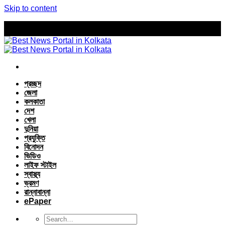
Skip to content
প্রচ্ছদ
জেলা
কলকাতা
দেশ
খেলা
দুনিয়া
প্রযুক্তি
বিনোদন
ভিডিও
লাইফ স্টাইল
স্বাস্থ্য
ভ্রমণ
রান্নাবান্না
ePaper