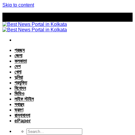
Skip to content
প্রচ্ছদ
জেলা
কলকাতা
দেশ
খেলা
দুনিয়া
প্রযুক্তি
বিনোদন
ভিডিও
লাইফ স্টাইল
স্বাস্থ্য
ভ্রমণ
রান্নাবান্না
ePaper