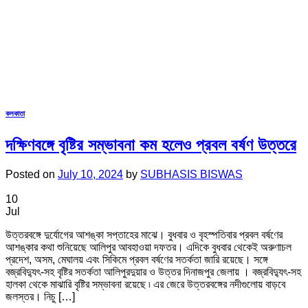
কলকাতা
দক্ষিণবঙ্গে বৃষ্টির সম্ভাবনা কম হলেও প্রবল বর্ষণ উত্তরে
Posted on
July 10, 2024
by
SUBHASIS BISWAS
10
Jul
উত্তরবঙ্গে দুর্যোগের আশঙ্কা সপ্তাহের মাঝে। বুধবার ও বৃহস্পতিবার প্রবল বর্ষণের
আশঙ্কার কথা শুনিয়েছে আলিপুর আবহাওয়া দফতর। এদিকে বুধবার থেকেই অরুণাচল
প্রদেশ, অসম, মেঘালয় এবং সিকিমে প্রবল বর্ষণের সতর্কতা জারি রয়েছে। সঙ্গে
বজ্রবিদ্যুৎ-সহ বৃষ্টির সতর্কতা আলিপুরদুয়ার ও উত্তর দিনাজপুর জেলায় । বজ্রবিদ্যুৎ-সহ
হালকা থেকে মাঝারি বৃষ্টির সম্ভাবনা রয়েছে ৷ এর জেরে উত্তরবঙ্গের নদীগুলোয় বাড়বে
জলস্তর। নিচু […]