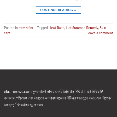
CONTINUE READING
→
Posted in
লাইফ স্টাইল
|
Tagged
Heat Rash
,
Hot Summer
,
Remedy
,
Skin
care
Leave a comment
ekdinnews.com মূলত বাংলা ভাষায় একটি ডিজিটাল মিডিয়া। এই মিডিয়াটি
কলকাতা, পশ্চিমবঙ্গ এবং ভারতের অন্যান্য রাজ্যের বিভিন্ন খবর তুলে ধরছে এবং বিশ্বের
গুরুত্বপূর্ণ খবরগুলিও তুলে ধরছে।