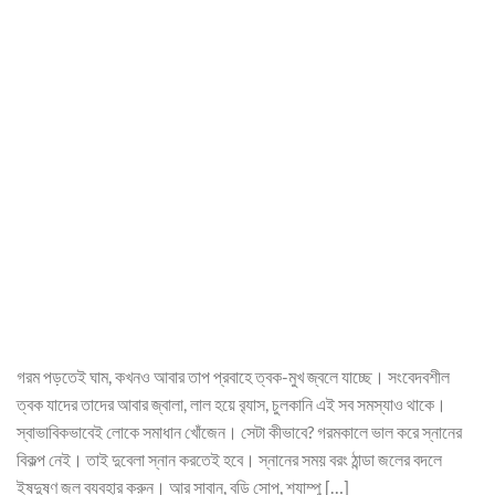
গরম পড়তেই ঘাম, কখনও আবার তাপ প্রবাহে ত্বক-মুখ জ্বলে যাচ্ছে। সংবেদবশীল
ত্বক যাদের তাদের আবার জ্বালা, লাল হয়ে ব়্যাস, চুলকানি এই সব সমস্যাও থাকে।
স্বাভাবিকভাবেই লোকে সমাধান খোঁজেন। সেটা কীভাবে? গরমকালে ভাল করে স্নানের
বিকল্প নেই। তাই দুবেলা স্নান করতেই হবে। স্নানের সময় বরং ঠান্ডা জলের বদলে
ইষদুষ্ণ জল ব্যবহার করুন। আর সাবান, বডি সোপ, শ্যাম্পু […]