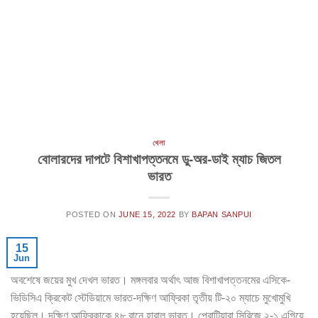
খেলা
বোলারদের দাপটে বিশাখাপত্তনমে ডু-অর-ডাই ম্যাচ জিতল
ভারত
POSTED ON
JUNE 15, 2022
BY
BAPAN SANPUI
15
Jun
অবশেষে জয়ের মুখ দেখল ভারত। মঙ্গলবার অর্থাৎ আজ বিশাখাপত্তনমের এসিকে-
ভিডিসিএ ক্রিকেট স্টেডিয়ামে ভারত-দক্ষিণ আফ্রিকা তৃতীয় টি-২০ ম্যাচে মুখোমুখি
হয়েছিল। দক্ষিণ আফ্রিকাকে ৪৮ রানে হারাল ভারত। প্রোটিয়ারা সিরিজে ২-১ এগিয়ে