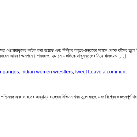
রা খেলোয়াড়দের আটক করা হয়েছে এবং দিল্লির যন্তর-মন্তরের সামনে থেকে তাঁদের তুলে নি
মনে বসবেন আমরণ অনশনে। প্রসঙ্গত, ২৮ মে একদিকে সাধুসন্তদের নিয়ে রাজদণ্ড […]
er ganges
,
Indian women wrestlers
,
tweet
Leave a comment
মবঙ্গ এবং ভারতের অন্যান্য রাজ্যের বিভিন্ন খবর তুলে ধরছে এবং বিশ্বের গুরুত্বপূর্ণ 