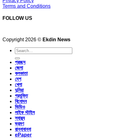
Privacy Policy
Terms and Conditions
FOLLOW US
Copyright 2026 ©
Ekdin News
প্রচ্ছদ
জেলা
কলকাতা
দেশ
খেলা
দুনিয়া
প্রযুক্তি
বিনোদন
ভিডিও
লাইফ স্টাইল
স্বাস্থ্য
ভ্রমণ
রান্নাবান্না
ePaper