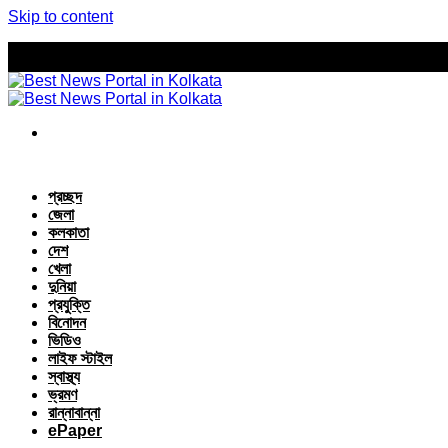
Skip to content
প্রচ্ছদ
জেলা
কলকাতা
দেশ
খেলা
দুনিয়া
প্রযুক্তি
বিনোদন
ভিডিও
লাইফ স্টাইল
স্বাস্থ্য
ভ্রমণ
রান্নাবান্না
ePaper