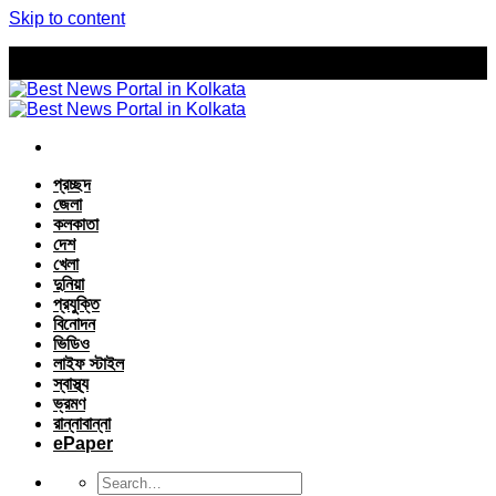
Skip to content
প্রচ্ছদ
জেলা
কলকাতা
দেশ
খেলা
দুনিয়া
প্রযুক্তি
বিনোদন
ভিডিও
লাইফ স্টাইল
স্বাস্থ্য
ভ্রমণ
রান্নাবান্না
ePaper