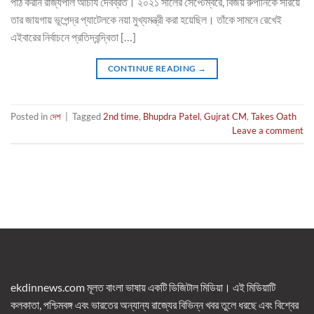
পাঠ করান রাজ্যপাল আচার্য দেবব্রত। ২০২১ সালের সেপ্টেম্বরে, বিজয় রুপানিকে সরিয়ে
তার জায়গায় ভূপেন্দ্র প্যাটেলকে নয়া মুখ্যমন্ত্রী করা হয়েছিল। তাঁকে সামনে রেখেই
এইবারের নির্বাচনে প্রতিদ্বন্দ্বিতা […]
CONTINUE READING
→
Posted in
দেশ
|
Tagged
2nd time
,
Bhupdra Patel
,
Gujrat CM
,
Takes Oath
Leave a comment
ekdinnews.com মূলত বাংলা ভাষায় একটি ডিজিটাল মিডিয়া। এই মিডিয়াটি
কলকাতা, পশ্চিমবঙ্গ এবং ভারতের অন্যান্য রাজ্যের বিভিন্ন খবর তুলে ধরছে এবং বিশ্বের