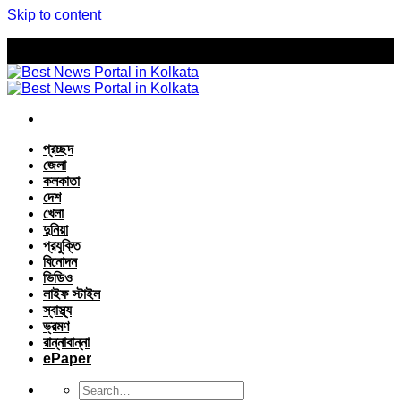
Skip to content
প্রচ্ছদ
জেলা
কলকাতা
দেশ
খেলা
দুনিয়া
প্রযুক্তি
বিনোদন
ভিডিও
লাইফ স্টাইল
স্বাস্থ্য
ভ্রমণ
রান্নাবান্না
ePaper