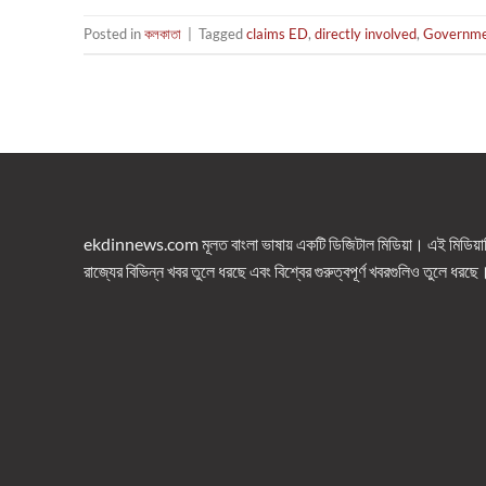
Posted in
কলকাতা
|
Tagged
claims ED
,
directly involved
,
Governmen
ekdinnews.com মূলত বাংলা ভাষায় একটি ডিজিটাল মিডিয়া। এই মিডিয়াটি 
রাজ্যের বিভিন্ন খবর তুলে ধরছে এবং বিশ্বের গুরুত্বপূর্ণ খবরগুলিও তুলে ধরছে