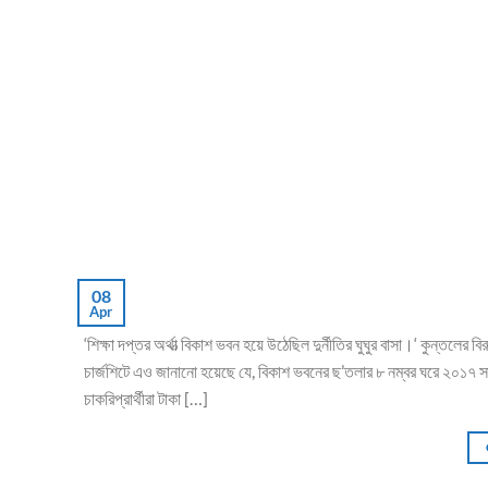
08
Apr
‘শিক্ষা দপ্তর অর্থাত্‍ বিকাশ ভবন হয়ে উঠেছিল দুর্নীতির ঘুঘুর বাসা।‘ কুন্ত
চার্জশিটে এও জানানো হয়েছে যে, বিকাশ ভবনের ছ’তলার ৮ নম্বর ঘরে ২০১৭ সালে
চাকরিপ্রার্থীরা টাকা […]