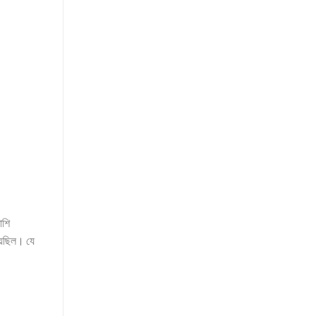
াশি
য়েছিল। যে