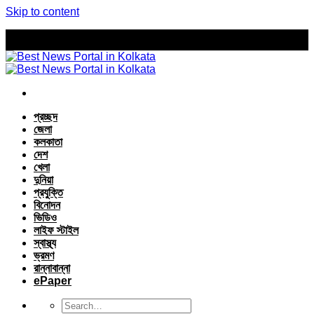
Skip to content
প্রচ্ছদ
জেলা
কলকাতা
দেশ
খেলা
দুনিয়া
প্রযুক্তি
বিনোদন
ভিডিও
লাইফ স্টাইল
স্বাস্থ্য
ভ্রমণ
রান্নাবান্না
ePaper