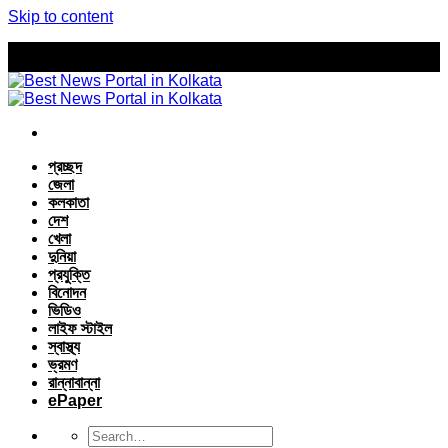
Skip to content
প্রচ্ছদ
জেলা
কলকাতা
দেশ
খেলা
দুনিয়া
প্রযুক্তি
বিনোদন
ভিডিও
লাইফ স্টাইল
স্বাস্থ্য
ভ্রমণ
রান্নাবান্না
ePaper