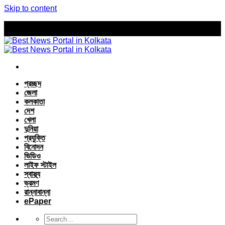
Skip to content
প্রচ্ছদ
জেলা
কলকাতা
দেশ
খেলা
দুনিয়া
প্রযুক্তি
বিনোদন
ভিডিও
লাইফ স্টাইল
স্বাস্থ্য
ভ্রমণ
রান্নাবান্না
ePaper