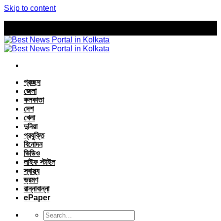
Skip to content
প্রচ্ছদ
জেলা
কলকাতা
দেশ
খেলা
দুনিয়া
প্রযুক্তি
বিনোদন
ভিডিও
লাইফ স্টাইল
স্বাস্থ্য
ভ্রমণ
রান্নাবান্না
ePaper