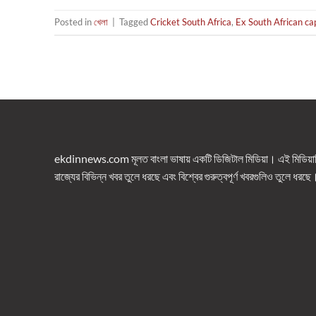
Posted in
খেলা
|
Tagged
Cricket South Africa
,
Ex South African ca
ekdinnews.com মূলত বাংলা ভাষায় একটি ডিজিটাল মিডিয়া। এই মিডিয়াটি 
রাজ্যের বিভিন্ন খবর তুলে ধরছে এবং বিশ্বের গুরুত্বপূর্ণ খবরগুলিও তুলে ধরছে