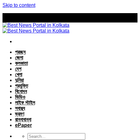
Skip to content
প্রচ্ছদ
জেলা
কলকাতা
দেশ
খেলা
দুনিয়া
প্রযুক্তি
বিনোদন
ভিডিও
লাইফ স্টাইল
স্বাস্থ্য
ভ্রমণ
রান্নাবান্না
ePaper