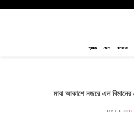
Skip
to
content
প্রচ্ছদ
জেলা
কলকাতা
মাঝ আকাশে নজরে এল বিমানের ব্লে
POSTED ON
FE