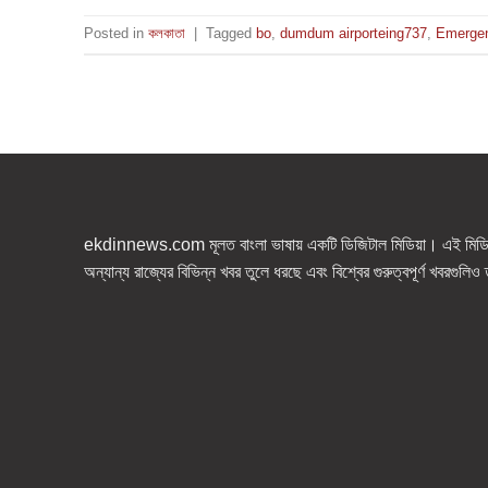
Posted in
কলকাতা
|
Tagged
bo
,
dumdum airporteing737
,
Emergen
ekdinnews.com মূলত বাংলা ভাষায় একটি ডিজিটাল মিডিয়া। এই মিডিয়া
অন্যান্য রাজ্যের বিভিন্ন খবর তুলে ধরছে এবং বিশ্বের গুরুত্বপূর্ণ খবরগুলি