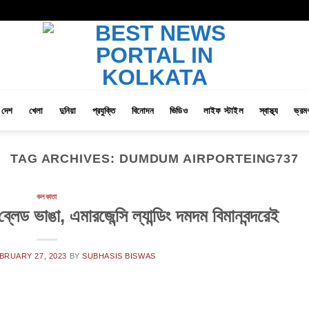
দেশ
খেলা
দুনিয়া
প্রযুক্তি
বিনোদন
ভিডিও
লাইফ স্টাইল
স্বাস্থ্য
ভ্রম
TAG ARCHIVES:
DUMDUM AIRPORTEING737
কলকাতা
ড ভাঙা, এমারজেন্সি ল্যান্ডিং দমদম বিমানবন্দরেই
BRUARY 27, 2023
BY
SUBHASIS BISWAS