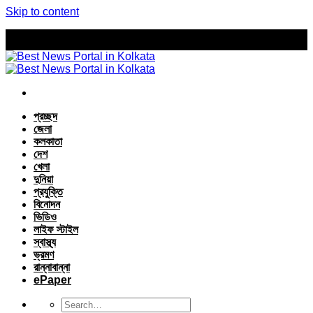
Skip to content
প্রচ্ছদ
জেলা
কলকাতা
দেশ
খেলা
দুনিয়া
প্রযুক্তি
বিনোদন
ভিডিও
লাইফ স্টাইল
স্বাস্থ্য
ভ্রমণ
রান্নাবান্না
ePaper