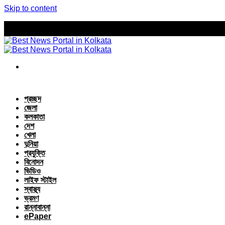
Skip to content
প্রচ্ছদ
জেলা
কলকাতা
দেশ
খেলা
দুনিয়া
প্রযুক্তি
বিনোদন
ভিডিও
লাইফ স্টাইল
স্বাস্থ্য
ভ্রমণ
রান্নাবান্না
ePaper