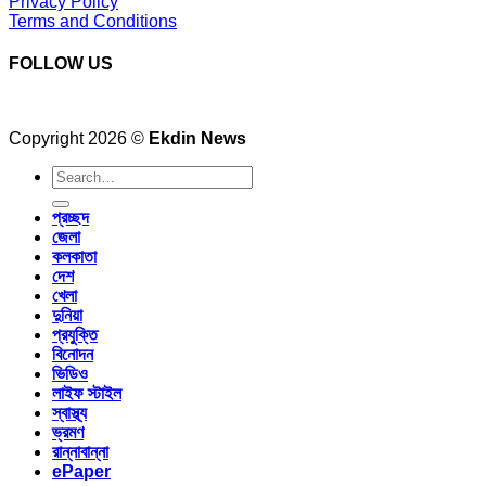
Privacy Policy
Terms and Conditions
FOLLOW US
Copyright 2026 ©
Ekdin News
প্রচ্ছদ
জেলা
কলকাতা
দেশ
খেলা
দুনিয়া
প্রযুক্তি
বিনোদন
ভিডিও
লাইফ স্টাইল
স্বাস্থ্য
ভ্রমণ
রান্নাবান্না
ePaper