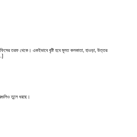
া অফিসের তরফ থেকে। একইভাবে বৃষ্টি হবে মূলত কলকাতা, হাওড়া, উত্তর
…]
খবরগুলিও তুলে ধরছে।