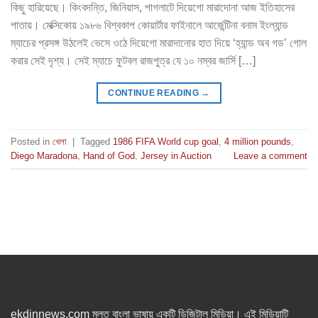
কিছু হারিয়েছে। কিংবদন্তি, জিনিয়াস, পাগলাটে দিয়েগো মারাদোনা আজ ইতিহাসের
পাতায়। মেক্সিকোয় ১৯৮৬ বিশ্বকাপ কোয়ার্টার ফাইনালে আর্জেন্টিনা বনাম ইংল্যান্ড
ম্যাচের প্রসঙ্গ উঠলেই ভেসে ওঠে দিয়েগো মারাদানোর হাত দিয়ে ‘হ্যান্ড অব গড’ গোল
করার সেই দৃশ্য। সেই ম্যাচে ফুটবল রাজপুত্র যে ১০ নম্বর জার্সি […]
CONTINUE READING
→
Posted in
খেলা
|
Tagged
1986 FIFA World cup goal
,
4 million pounds
,
Diego Maradona
,
Hand of God
,
Jersey in Auction
Leave a comment
ekdinnews.com মূলত বাংলা ভাষায় একটি ডিজিটাল মিডিয়া। এই মিডিয়াটি