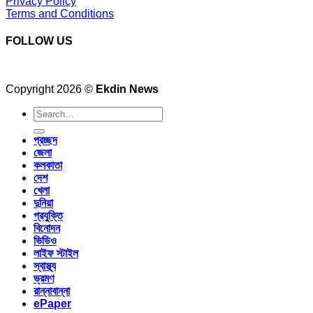
Privacy Policy
Terms and Conditions
FOLLOW US
Copyright 2026 ©
Ekdin News
প্রচ্ছদ
জেলা
কলকাতা
দেশ
খেলা
দুনিয়া
প্রযুক্তি
বিনোদন
ভিডিও
লাইফ স্টাইল
স্বাস্থ্য
ভ্রমণ
রান্নাবান্না
ePaper