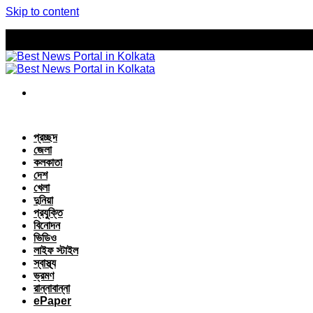
Skip to content
প্রচ্ছদ
জেলা
কলকাতা
দেশ
খেলা
দুনিয়া
প্রযুক্তি
বিনোদন
ভিডিও
লাইফ স্টাইল
স্বাস্থ্য
ভ্রমণ
রান্নাবান্না
ePaper