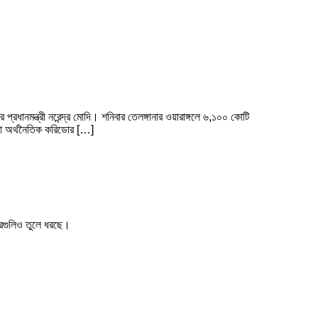
ধানমন্ত্রী নরেন্দ্র মোদি। শনিবার তেলঙ্গানার ওয়ারাঙ্গলে ৬,১০০ কোটি
াড়া অর্থনৈতিক করিডোর […]
খবরগুলিও তুলে ধরছে।