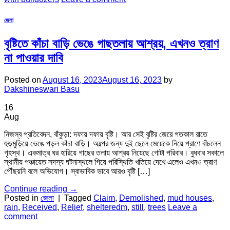
জেলা
বৃষ্টিতে কাঁচা বাড়ি ভেঙে গাছতলায় আশ্রয়, এখনও ত্রাণ
না পাওয়ার দাবি
Posted on
August 16, 2023
August 16, 2023
by
Dakshineswari Basu
16
Aug
নিজস্ব প্রতিবেদন, বাঁকুড়া: দফায় দফায় বৃষ্টি। আর সেই বৃষ্টির জেরে গতকাল রাতে
হুড়মুড়িয়ে ভেঙে পড়ল কাঁচা বাড়ি। অল্পের জন্য দুই ছেলে মেয়েকে নিয়ে প্রাণে বাঁচলেন
গৃহস্থ। একমাত্র ঘর হারিয়ে গাছের তলায় আশ্রয় নিয়েছে গোটা পরিবার। বুধবার সকালে
স্থানীয় পঞ্চায়েত সদস্য ঘটনাস্থলে গিয়ে পরিস্থিতি খতিয়ে দেখে এলেও এখনও ত্রাণ
পৌঁছয়নি বলে অভিযোগ। স্বাভাবিক ভাবে আরও বৃষ্টি […]
Continue reading
→
Posted in
জেলা
|
Tagged
Claim
,
Demolished
,
mud houses
,
rain
,
Received
,
Relief
,
shelteredm
,
still
,
trees
Leave a
comment