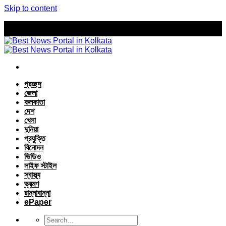
Skip to content
প্রচ্ছদ
জেলা
কলকাতা
দেশ
খেলা
দুনিয়া
প্রযুক্তি
বিনোদন
ভিডিও
লাইফ স্টাইল
স্বাস্থ্য
ভ্রমণ
রান্নাবান্না
ePaper