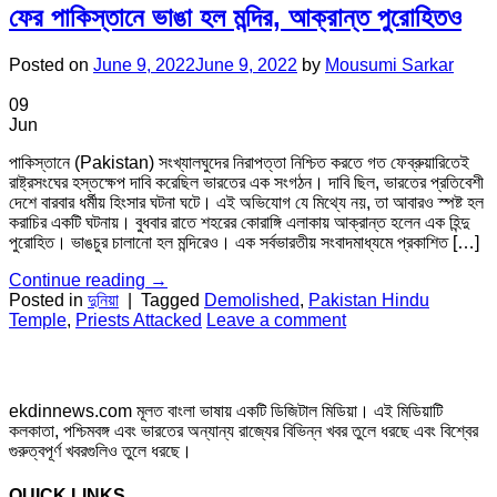
ফের পাকিস্তানে ভাঙা হল মন্দির, আক্রান্ত পুরোহিতও
Posted on
June 9, 2022
June 9, 2022
by
Mousumi Sarkar
09
Jun
পাকিস্তানে (Pakistan) সংখ্যালঘুদের নিরাপত্তা নিশ্চিত করতে গত ফেব্রুয়ারিতেই
রাষ্ট্রসংঘের হস্তক্ষেপ দাবি করেছিল ভারতের এক সংগঠন। দাবি ছিল, ভারতের প্রতিবেশী
দেশে বারবার ধর্মীয় হিংসার ঘটনা ঘটে। এই অভিযোগ যে মিথ্যে নয়, তা আবারও স্পষ্ট হল
করাচির একটি ঘটনায়। বুধবার রাতে শহরের কোরাঙ্গি এলাকায় আক্রান্ত হলেন এক হিন্দু
পুরোহিত। ভাঙচুর চালানো হল মন্দিরেও। এক সর্বভারতীয় সংবাদমাধ্যমে প্রকাশিত […]
Continue reading
→
Posted in
দুনিয়া
|
Tagged
Demolished
,
Pakistan Hindu
Temple
,
Priests Attacked
Leave a comment
ekdinnews.com মূলত বাংলা ভাষায় একটি ডিজিটাল মিডিয়া। এই মিডিয়াটি
কলকাতা, পশ্চিমবঙ্গ এবং ভারতের অন্যান্য রাজ্যের বিভিন্ন খবর তুলে ধরছে এবং বিশ্বের
গুরুত্বপূর্ণ খবরগুলিও তুলে ধরছে।
QUICK LINKS