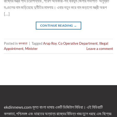
রাজ্যের মন্ত্রী পার্থ চট্টোপাধ্যায় , পরেশ অধিকারী-সহ বীরভূম জেলার সভাপতি অনুব্রত
মণ্ডলের নাম জড়িয়েছে দুর্নীতির মামলায়। এবার নতুন করে নাম জড়ালো মন্ত্রী অরূপ
[…]
CONTINUE READING
→
Posted in
কলকাতা
|
Tagged
Arup Roy
,
Co Operative Department
,
Illegal
Appointment
,
Minister
Leave a comment
ekdinnews.com মূলত বাংলা ভাষায় একটি ডিজিটাল মিডিয়া। এই মিডিয়াটি
কলকাতা, পশ্চিমবঙ্গ এবং ভারতের অন্যান্য রাজ্যের বিভিন্ন খবর তুলে ধরছে এবং বিশ্বের