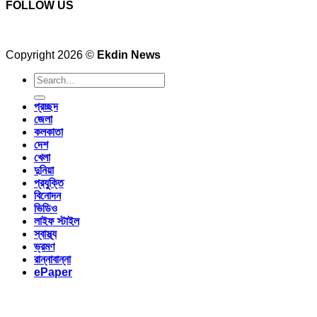
FOLLOW US
Copyright 2026 ©
Ekdin News
প্রচ্ছদ
জেলা
কলকাতা
দেশ
খেলা
দুনিয়া
প্রযুক্তি
বিনোদন
ভিডিও
লাইফ স্টাইল
স্বাস্থ্য
ভ্রমণ
রান্নাবান্না
ePaper