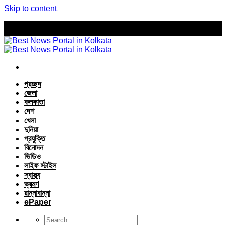
Skip to content
প্রচ্ছদ
জেলা
কলকাতা
দেশ
খেলা
দুনিয়া
প্রযুক্তি
বিনোদন
ভিডিও
লাইফ স্টাইল
স্বাস্থ্য
ভ্রমণ
রান্নাবান্না
ePaper