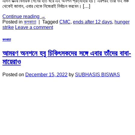
এদিন ডক্টর বিনায়ক সেনের হাত ধরে এই অনশন প্রত্যাহার হয়। এরপরই তাঁরা ওই মঞ্চ
থেকেই জানান, এবার থেকে নিজেরাই নির্বাচন করবেন। […]
Continue reading
→
Posted in
কলকাতা
|
Tagged
CMC
,
ends after 12 days
,
hunger
strike
Leave a comment
কলকাতা
আমরণ অনশনে হবু চিকিৎসকদের সঙ্গে এবার তাঁদের বাবা-
মায়েরাও
Posted on
December 15, 2022
by
SUBHASIS BISWAS