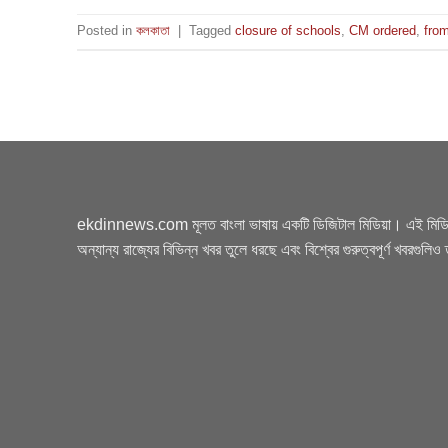
Posted in
কলকাতা
|
Tagged
closure of schools
,
CM ordered
,
fro
ekdinnews.com মূলত বাংলা ভাষায় একটি ডিজিটাল মিডিয়া। এই মিডিয়া
অন্যান্য রাজ্যের বিভিন্ন খবর তুলে ধরছে এবং বিশ্বের গুরুত্বপূর্ণ খবরগুলি