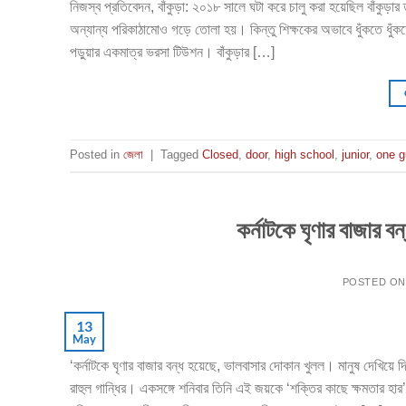
নিজস্ব প্রতিবেদন, বাঁকুড়া: ২০১৮ সালে ঘটা করে চালু করা হয়েছিল বাঁকুড়ার
অন্যান্য পরিকাঠামোও গড়ে তোলা হয়। কিন্তু শিক্ষকের অভাবে ধুঁকতে ধু
পড়ুয়ার একমাত্র ভরসা টিউশন। বাঁকুড়ার […]
Posted in
জেলা
|
Tagged
Closed
,
door
,
high school
,
junior
,
one g
কর্নাটকে ঘৃণার বাজার ব
POSTED O
13
May
‘কর্নাটকে ঘৃণার বাজার বন্ধ হয়েছে, ভালবাসার দোকান খুলল। মানুষ দেখিয়ে 
রাহুল গান্ধির। একসঙ্গে শনিবার তিনি এই জয়কে ‘শক্তির কাছে ক্ষমতার হ