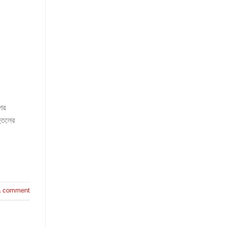
ের
হুতলের
a comment