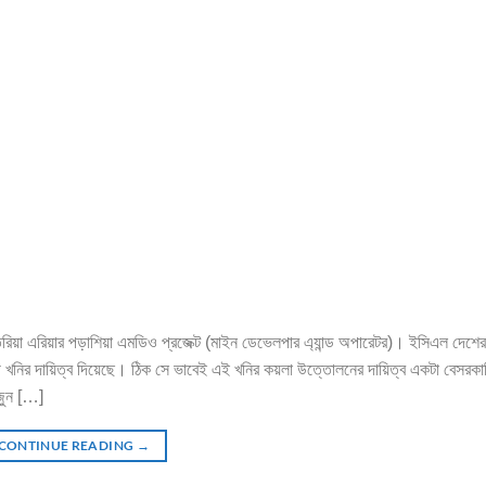
্তরিয়া এরিয়ার পড়াশিয়া এমডিও প্রজেক্ট (মাইন ডেভেলপার এ্যান্ড অপারেটর)। ইসিএল দেশের
থ খনির দায়িত্ব দিয়েছে। ঠিক সে ভাবেই এই খনির কয়লা উত্তোলনের দায়িত্ব একটা বেসরকার
 জুন […]
CONTINUE READING
→