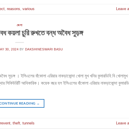
ect
,
reasons
,
various
Leave 
জেলা
ধ কয়লা চুরি রুখতে বন্ধ অবৈধ সুড়ঙ্গ
AY 30, 2024
BY
DAKSHINESWARI BASU
অবৈধ সুড়ঙ্গ । ইসিএলের বাঁকোলা এরিয়ার নাকড়াকোন্দা খোলা মুখ খনির কুমারডিহি বি খোলামুখ
থার সিকিউরিটি আধিকারিক। কয়েক বছর হল ইসিএলের বাঁকোলা এরিয়ার নাকড়াকোন্দা কুমারডি
CONTINUE READING
→
revent
,
theft
,
tunnels
Leave 