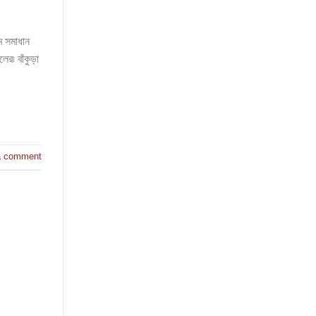
ে সমাধান
ের৷ বাঁকুড়া
a comment