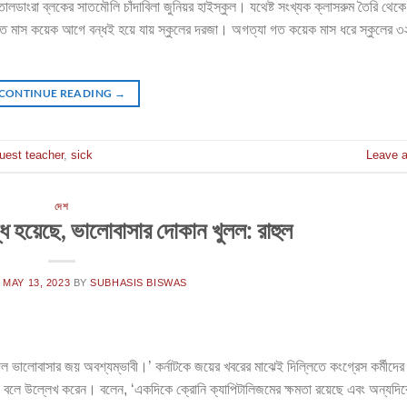
 তালডাংরা ব্লকের সাতমৌলি চাঁদাবিলা জুনিয়র হাইস্কুল। যথেষ্ট সংখ্যক ক্লাসরুম তৈরি থেকে
ঁকতে মাস কয়েক আগে বন্ধই হয়ে যায় স্কুলের দরজা। অগত্যা গত কয়েক মাস ধরে স্কুলের 
CONTINUE READING
→
uest teacher
,
sick
Leave 
দেশ
ন্ধ হয়েছে, ভালোবাসার দোকান খুলল: রাহুল
N
MAY 13, 2023
BY
SUBHASIS BISWAS
দিল ভালোবাসার জয় অবশ্যম্ভাবী।’ কর্নাটকে জয়ের খবরের মাঝেই দিল্লিতে কংগ্রেস কর্মীদের 
ার’ বলে উল্লেখ করেন। বলেন, ‘একদিকে ক্রোনি ক্যাপিটালিজমের ক্ষমতা রয়েছে এবং অন্যদি