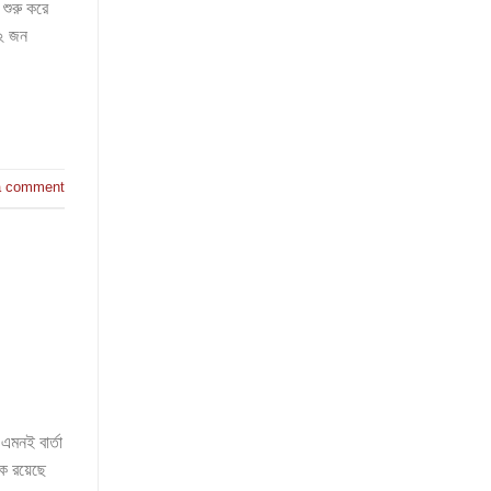
 শুরু করে
৩২ জন
a comment
এমনই বার্তা
কে রয়েছে