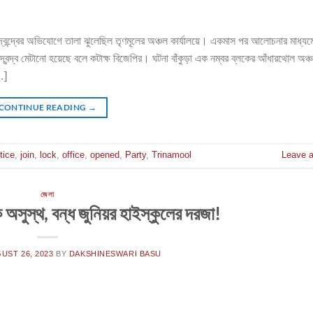
োষ্ঠীদ্বন্দ্বের অভিযোগে তালা ঝুলেছিল তৃণমূলের অঞ্চল কার্যালয়ে। একমাস পর আলোচনার মাধ্যম
্বন্দ্ব মেটানো হয়েছে বলে কটাক্ষ বিজেপির। ঘটনা বাঁকুড়া এক নম্বর ব্লকের আঁধারথোল অঞ্চল
…]
CONTINUE READING
→
tice
,
join
,
lock
,
office
,
opened
,
Party
,
Trinamool
Leave 
জেলা
সুস্থ, বন্ধ জুনিয়র হাইস্কুলের দরজা!
UST 26, 2023
BY
DAKSHINESWARI BASU