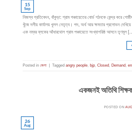
15
Sep
নিজস্ব প্রতিবেদন, বাঁকুড়া: গ্রাম পঞ্চায়েতের বোর্ড গঠনকে কেন্দ্র করে গ
খুঁজে দলীয় কার্যালয় খুলল নেতৃত্ব। পদ, অর্থ আর ক্ষমতার প্রলোভন দেখিয়ে দ
এক নম্বর ব্লকের আঁধারথোল গ্রাম পঞ্চায়েতে সংখ্যাগরিষ্ঠ আসনে তৃণমূল [
Posted in
জেলা
|
Tagged
angry people
,
bjp
,
Closed
,
Demand
,
en
একজনই অতিথি শিক্ষক অ
POSTED ON
AUG
26
Aug