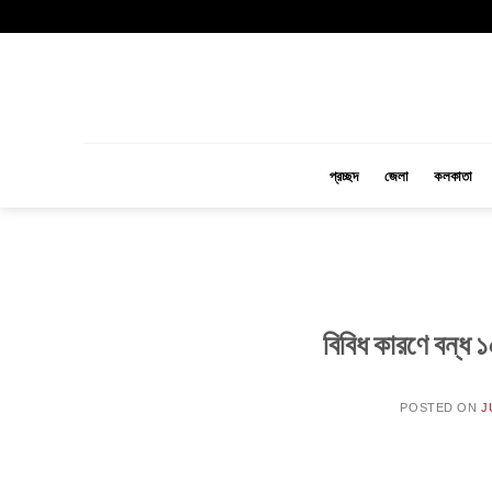
Skip
to
content
প্রচ্ছদ
জেলা
কলকাতা
বিবিধ কারণে বন্ধ 
POSTED ON
J