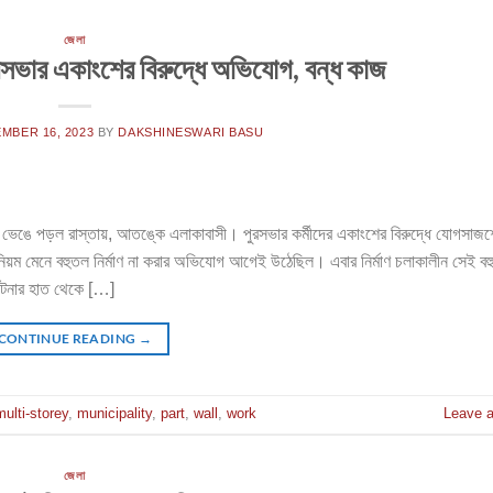
জেলা
রসভার একাংশের বিরুদ্ধে অভিযোগ, বন্ধ কাজ
MBER 16, 2023
BY
DAKSHINESWARI BASU
াই ভেঙে পড়ল রাস্তায়, আতঙ্কে এলাকাবাসী। পুরসভার কর্মীদের একাংশের বিরুদ্ধে যোগসাজশ
িয়ম মেনে বহুতল নির্মাণ না করার অভিযোগ আগেই উঠেছিল। এবার নির্মাণ চলাকালীন সেই ব
ঘটনার হাত থেকে […]
CONTINUE READING
→
multi-storey
,
municipality
,
part
,
wall
,
work
Leave 
জেলা