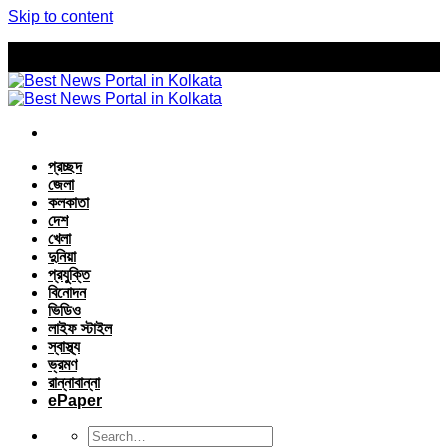
Skip to content
প্রচ্ছদ
জেলা
কলকাতা
দেশ
খেলা
দুনিয়া
প্রযুক্তি
বিনোদন
ভিডিও
লাইফ স্টাইল
স্বাস্থ্য
ভ্রমণ
রান্নাবান্না
ePaper