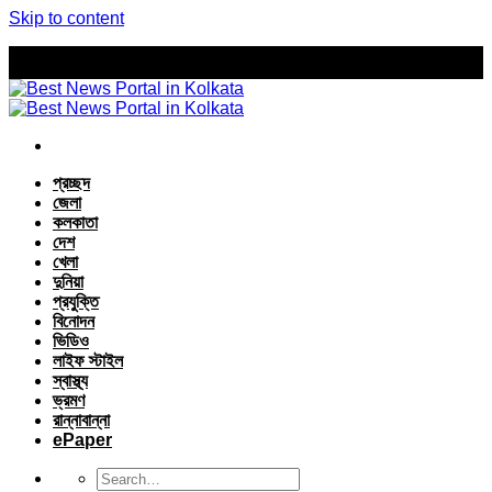
Skip to content
প্রচ্ছদ
জেলা
কলকাতা
দেশ
খেলা
দুনিয়া
প্রযুক্তি
বিনোদন
ভিডিও
লাইফ স্টাইল
স্বাস্থ্য
ভ্রমণ
রান্নাবান্না
ePaper