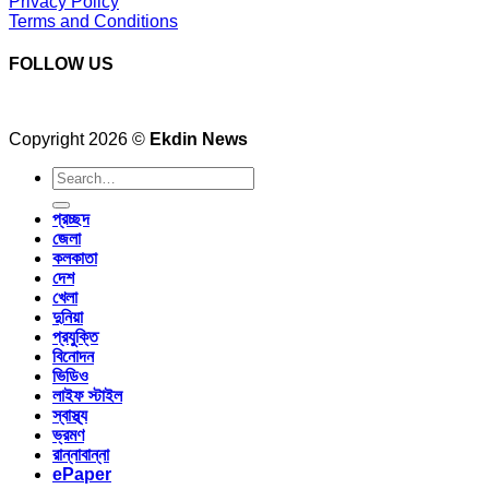
Privacy Policy
Terms and Conditions
FOLLOW US
Copyright 2026 ©
Ekdin News
প্রচ্ছদ
জেলা
কলকাতা
দেশ
খেলা
দুনিয়া
প্রযুক্তি
বিনোদন
ভিডিও
লাইফ স্টাইল
স্বাস্থ্য
ভ্রমণ
রান্নাবান্না
ePaper