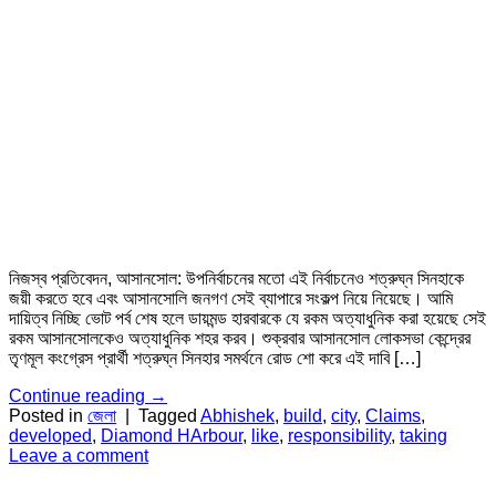
নিজস্ব প্রতিবেদন, আসানসোল: উপনির্বাচনের মতো এই নির্বাচনেও শত্রুঘ্ন সিনহাকে
জয়ী করতে হবে এবং আসানসোলি জনগণ সেই ব্যাপারে সংকল্প নিয়ে নিয়েছে। আমি
দায়িত্ব নিচ্ছি ভোট পর্ব শেষ হলে ডায়মন্ড হারবারকে যে রকম অত্যাধুনিক করা হয়েছে সেই
রকম আসানসোলকেও অত্যাধুনিক শহর করব। শুক্রবার আসানসোল লোকসভা কেন্দ্রের
তৃণমূল কংগ্রেস প্রার্থী শত্রুঘ্ন সিনহার সমর্থনে রোড শো করে এই দাবি […]
Continue reading
→
Posted in
জেলা
|
Tagged
Abhishek
,
build
,
city
,
Claims
,
developed
,
Diamond HArbour
,
like
,
responsibility
,
taking
Leave a comment