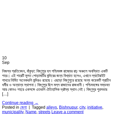
10
Sep
নিজস্ব প্রতিবেদন, বাঁকুড়া: বিষ্ণুপুর হল পশ্চিমবঙ্গ রাজ্যের রাঢ় অঞ্চলে অবস্থিত একটি
শহর। এই শহরটি মূলত পোড়ামাটির মন্দিরের জন্য বিখ্যাত হলেও, এখানে ল্যাটেরাইট
পাথরে নির্মিত অনেকগুলি মন্দিরও রয়েছে। এছাড়া বিষ্ণুপুরে রয়েছে অন্য কয়েকটি প্রাচীন
ধর্মীয় ও অন্যান্য স্থাপনা। বিষ্ণুপুর ছিল মল্ল রাজাদের রাজধানী। পশ্চিমবঙ্গের সম্ভবত
আর কোনও শহরে একসঙ্গে এতগুলি ঐতিহাসিক দ্রষ্টব্য স্থান নেই। বিষ্ণুপুর পুরসভার
[…]
Continue reading
→
Posted in
জেলা
|
Tagged
alleys
,
Bishnupur
,
city
,
initiative
,
municipality
,
Name
,
streets
Leave a comment