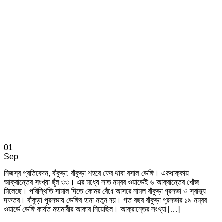
01
Sep
নিজস্ব প্রতিবেদন, বাঁকুড়া: বাঁকুড়া শহরে ফের থাবা বসাল ডেঙ্গি। একধাক্কায়
আক্রান্তের সংখ্যা ছুঁল ৩৩। এর মধ্যে সাত নম্বর ওয়ার্ডেই ৬ আক্রান্তের খোঁজ
মিলেছে। পরিস্থিতি সামাল দিতে কোমর বেঁধে আসরে নামল বাঁকুড়া পুরসভা ও স্বাস্থ্য
দফতর। বাঁকুড়া পুরসভায় ডেঙ্গির হানা নতুন নয়। গত বছর বাঁকুড়া পুরসভার ১৯ নম্বর
ওয়ার্ডে ডেঙ্গি কার্যত মহামারীর আকার নিয়েছিল। আক্রান্তের সংখ্যা […]