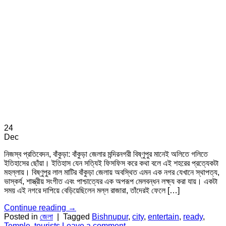
24
Dec
নিজস্ব প্রতিবেদন, বাঁকুড়া: বাঁকুড়া জেলার মন্দিরনগরী বিষ্ণুপুর মানেই অলিতে গলিতে
ইতিহাসের ছোঁয়া। ইতিহাস যেন সত্যিই ফিসফিস করে কথা বলে এই শহরের প্রত্যেকটা
মহল্লায়। বিষ্ণুপুর লাল মাটির বাঁকুড়া জেলায় অবস্থিত এমন এক নগর যেখানে স্থাপত্য,
ভাস্কর্য, শাস্ত্রীয় সংগীত এবং পাশ্চাত্যের এক অপরূপ মেলবন্ধন লক্ষ্য করা যায়। একটা
সময় এই নগরে দাপিয়ে বেড়িয়েছিলেন মল্ল রাজারা, তাঁদেরই ফেলে […]
Continue reading
→
Posted in
জেলা
|
Tagged
Bishnupur
,
city
,
entertain
,
ready
,
Temple
,
tourists
Leave a comment