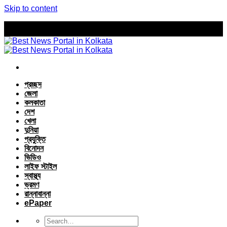
Skip to content
প্রচ্ছদ
জেলা
কলকাতা
দেশ
খেলা
দুনিয়া
প্রযুক্তি
বিনোদন
ভিডিও
লাইফ স্টাইল
স্বাস্থ্য
ভ্রমণ
রান্নাবান্না
ePaper