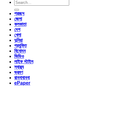
প্রচ্ছদ
জেলা
কলকাতা
দেশ
খেলা
দুনিয়া
প্রযুক্তি
বিনোদন
ভিডিও
লাইফ স্টাইল
স্বাস্থ্য
ভ্রমণ
রান্নাবান্না
ePaper