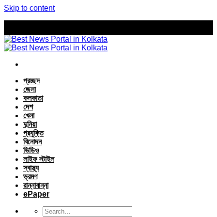
Skip to content
প্রচ্ছদ
জেলা
কলকাতা
দেশ
খেলা
দুনিয়া
প্রযুক্তি
বিনোদন
ভিডিও
লাইফ স্টাইল
স্বাস্থ্য
ভ্রমণ
রান্নাবান্না
ePaper