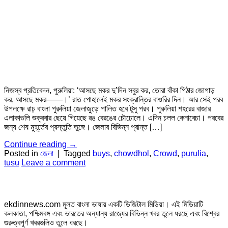
নিজস্ব প্রতিবেদন, পুরুলিয়া: ‘আসছে মকর দু’দিন সবুর কর, তোরা বাঁকা পিঠার জোগাড়
কর, আসছে মকর——।’ রাত পোহালেই মকর সংক্রান্তির বাওরির দিন। আর সেই পরব
উপলক্ষে রাঢ় বাংলা পুরুলিয়া জেলাজুড়ে পালিত হবে টুসু পরব। পুরুলিয়া শহরের বাজার
এলাকাগুলি শুক্রবার ছেয়ে গিয়েছে রঙ বেরঙের চৌঢোলে। এদিন চলল কেনাবেচা। পরবের
জন্য শেষ মুহূর্তের প্রস্তুতি তুঙ্গে। জেলার বিভিন্ন প্রান্ত […]
Continue reading
→
Posted in
জেলা
|
Tagged
buys
,
chowdhol
,
Crowd
,
purulia
,
tusu
Leave a comment
ekdinnews.com মূলত বাংলা ভাষায় একটি ডিজিটাল মিডিয়া। এই মিডিয়াটি
কলকাতা, পশ্চিমবঙ্গ এবং ভারতের অন্যান্য রাজ্যের বিভিন্ন খবর তুলে ধরছে এবং বিশ্বের
গুরুত্বপূর্ণ খবরগুলিও তুলে ধরছে।