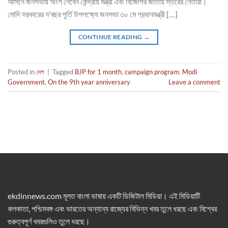
আসনে জনসভায় অংশ নেবেন কেন্দ্রীয় মন্ত্রী এবং বিজেপির জাতীয় স্তরের নেতারা।
মোদি সরকারের ন’বছর পূর্তি উপলক্ষ্যে জনসভা ৩০ মে প্রধানমন্ত্রী […]
CONTINUE READING
→
Posted in
দেশ
|
Tagged
BJP for 1 month
,
campaign program
,
Modi
Government
,
On the 9th year anniversary
Leave a comment
ekdinnews.com মূলত বাংলা ভাষায় একটি ডিজিটাল মিডিয়া। এই মিডিয়াটি
কলকাতা, পশ্চিমবঙ্গ এবং ভারতের অন্যান্য রাজ্যের বিভিন্ন খবর তুলে ধরছে এবং বিশ্বের
গুরুত্বপূর্ণ খবরগুলিও তুলে ধরছে।