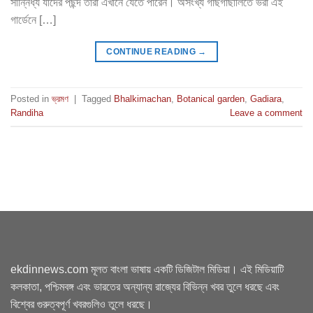
সান্নিধ্য যাদের পছন্দ তাঁরা এখানে যেতে পারেন। অসংখ্য গাছগাছালিতে ভরা এই
গার্ডেনে […]
CONTINUE READING
→
Posted in
ভ্রমণ
|
Tagged
Bhalkimachan
,
Botanical garden
,
Gadiara
,
Randiha
Leave a comment
ekdinnews.com মূলত বাংলা ভাষায় একটি ডিজিটাল মিডিয়া। এই মিডিয়াটি
কলকাতা, পশ্চিমবঙ্গ এবং ভারতের অন্যান্য রাজ্যের বিভিন্ন খবর তুলে ধরছে এবং
বিশ্বের গুরুত্বপূর্ণ খবরগুলিও তুলে ধরছে।