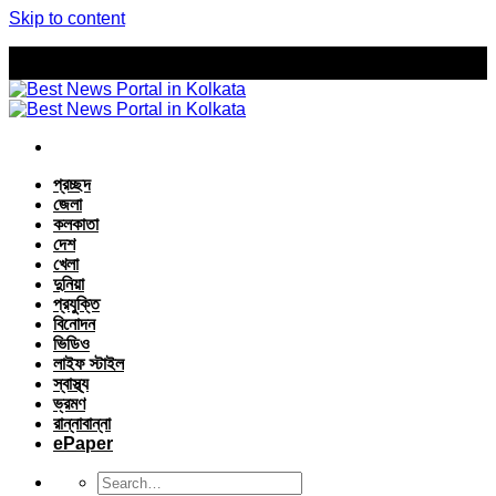
Skip to content
প্রচ্ছদ
জেলা
কলকাতা
দেশ
খেলা
দুনিয়া
প্রযুক্তি
বিনোদন
ভিডিও
লাইফ স্টাইল
স্বাস্থ্য
ভ্রমণ
রান্নাবান্না
ePaper