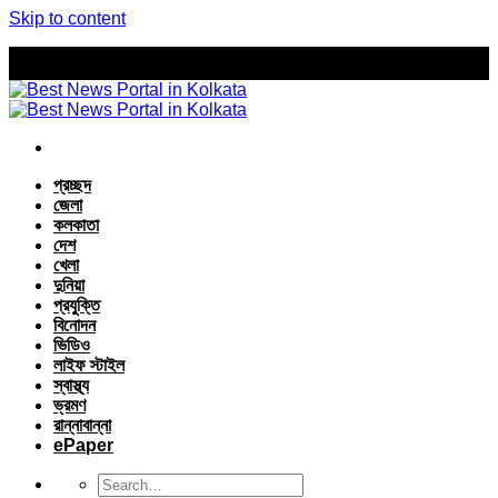
Skip to content
প্রচ্ছদ
জেলা
কলকাতা
দেশ
খেলা
দুনিয়া
প্রযুক্তি
বিনোদন
ভিডিও
লাইফ স্টাইল
স্বাস্থ্য
ভ্রমণ
রান্নাবান্না
ePaper