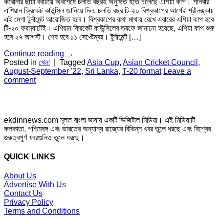
করোনার ছায়া কাটিয়ে অবশেষে চলতি বছরই অনুষ্ঠিত হতে চলেছে এশিয়া কাপ। শনিবার
এশিয়ান ক্রিকেট কাউন্সিল জানিয়ে দিল, চলতি বছর টি-২০ বিশ্বকাপের আগেই শ্রীলঙ্কায়
এই মেগা টুর্নামেন্ট আয়োজিত হবে। বিশ্বকাপের কথা মাথায় রেখে এবারের এশিয়া কাপ হবে
টি-২০ ফরম্যাটেই। এশিয়ান ক্রিকেট কাউন্সিলের তরফে জানানো হয়েছে, এশিয়া কাপ শুরু
হবে ২৭ আগস্ট। শেষ হবে ১১ সেপ্টেম্বর। টুর্নামেন্ট […]
Continue reading
→
Posted in
খেলা
|
Tagged
Asia Cup
,
Asian Cricket Council
,
August-September '22
,
Sri Lanka
,
T-20 format
Leave a
comment
ekdinnews.com মূলত বাংলা ভাষায় একটি ডিজিটাল মিডিয়া। এই মিডিয়াটি
কলকাতা, পশ্চিমবঙ্গ এবং ভারতের অন্যান্য রাজ্যের বিভিন্ন খবর তুলে ধরছে এবং বিশ্বের
গুরুত্বপূর্ণ খবরগুলিও তুলে ধরছে।
QUICK LINKS
About Us
Advertise With Us
Contact Us
Privacy Policy
Terms and Conditions