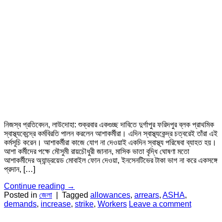
নিজস্ব প্রতিবেদন, লাউদোহা: শুক্রবার একগুচ্ছ দাবিতে দুর্গাপুর ফরিদপুর ব্লক প্রাথমিক
স্বাস্থ্যকেন্দ্রে কর্মবিরতি পালন করলেন আশাকর্মীরা। এদিন স্বাস্থ্যকেন্দ্র চত্বরেই তাঁরা এই
কর্মসূচি করেন। আশাকর্মীরা কাজে যোগ না দেওয়াই একদিন স্বাস্থ্য পরিষেবা ব্যাহত হয়।
আশা কর্মীদের পক্ষে মৌসুমী রায়চৌধুরী জানান, মাসিক ভাতা বৃদ্ধি ঘোষণা মতো
আশাকর্মীদের অ্যান্ড্রয়েড মোবাইল ফোন দেওয়া, ইনসেনটিভের টাকা ভাগ না করে একসঙ্গে
প্রদান, […]
Continue reading
→
Posted in
জেলা
|
Tagged
allowances
,
arrears
,
ASHA
,
demands
,
increase
,
strike
,
Workers
Leave a comment