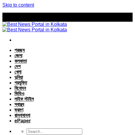
Skip to content
প্রচ্ছদ
জেলা
কলকাতা
দেশ
খেলা
দুনিয়া
প্রযুক্তি
বিনোদন
ভিডিও
লাইফ স্টাইল
স্বাস্থ্য
ভ্রমণ
রান্নাবান্না
ePaper