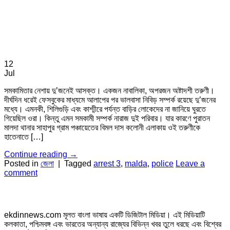
12
Jul
সমকামিতার নেশায় দু’জনেই আসক্ত। একজন নাবালিকা, অপরজন অষ্টাদশী তরুণী।
দীর্ঘদিন ধরেই ফেসবুকের মাধ্যমে আলাপের পর ভালবাসা নিবিড় সম্পর্ক রয়েছে দু’জনের
মধ্যে। এমনকী, শিলিগুড়ি এবং কাশ্মীরে পর্যন্ত বাড়ির লোকেদের না জানিয়ে ঘুরতে
গিয়েছিল ওরা। কিন্তু এমন সমকামী সম্পর্ক নারাজ দুই পরিবার। যার কারণে পুরাতন
মালদা থানার সাহাপুর গ্রাম পঞ্চায়েতের বিমল দাস কলোনী এলাকায় ওই তরুণীকে
হাতেনাতে […]
Continue reading
→
Posted in
জেলা
|
Tagged
arrest 3
,
malda
,
police
Leave a
comment
ekdinnews.com মূলত বাংলা ভাষায় একটি ডিজিটাল মিডিয়া। এই মিডিয়াটি
কলকাতা, পশ্চিমবঙ্গ এবং ভারতের অন্যান্য রাজ্যের বিভিন্ন খবর তুলে ধরছে এবং বিশ্বের