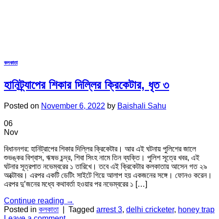
কলকাতা
হানিট্র্যাপের শিকার দিল্লির ক্রিকেটার, ধৃত ৩
Posted on
November 6, 2022
by
Baishali Sahu
06
Nov
বিধাননগর: হানিট্রাপের শিকার দিল্লির ক্রিকেটার। আর এই ঘটনায় পুলিশের জালে
শুভঙ্কর বিশ্বাস, ঋষভ চন্দ্র, শিবা সিংহ নামে তিন ব্যক্তি। পুলিশ সূত্রে খবর, এই
ঘটনার সূত্রপাত নভেম্বরের ১ তারিখে। তবে এই ক্রিকেটার কলকাতায় আসেন গত ২৯
অক্টোবর। এরপর একটি ডেটিং সাইটে গিয়ে আলাপ হয় একজনের সঙ্গে। ফোনও করেন।
এরপর দু’জনের মধ্যে কথাবর্তা হওয়ার পর নভেম্বরের ১ […]
Continue reading
→
Posted in
কলকাতা
|
Tagged
arrest 3
,
delhi cricketer
,
honey trap
Leave a comment