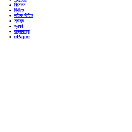
বিনোদন
ভিডিও
লাইফ স্টাইল
স্বাস্থ্য
ভ্রমণ
রান্নাবান্না
ePaper