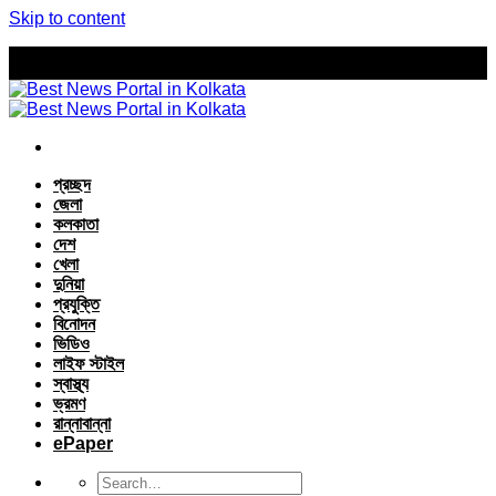
Skip to content
প্রচ্ছদ
জেলা
কলকাতা
দেশ
খেলা
দুনিয়া
প্রযুক্তি
বিনোদন
ভিডিও
লাইফ স্টাইল
স্বাস্থ্য
ভ্রমণ
রান্নাবান্না
ePaper