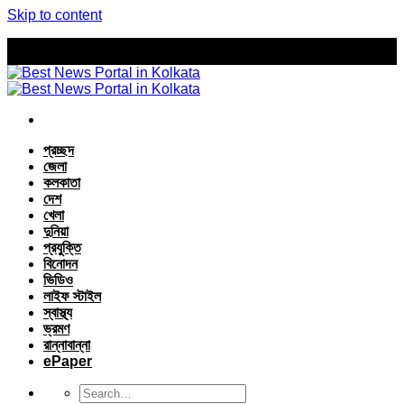
Skip to content
প্রচ্ছদ
জেলা
কলকাতা
দেশ
খেলা
দুনিয়া
প্রযুক্তি
বিনোদন
ভিডিও
লাইফ স্টাইল
স্বাস্থ্য
ভ্রমণ
রান্নাবান্না
ePaper