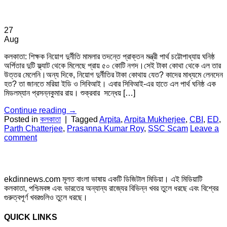
27
Aug
কলকাতা: শিক্ষক নিয়োগ দুর্নীতি মামলার তদন্তে প্রাক্তন মন্ত্রী পার্থ চট্টোপাধ্যায় ঘনিষ্ঠ
অর্পিতার দুটি ফ্ল্যাট থেকে মিলেছে প্রায় ৫০ কোটি নগদ।সেই টাকা কোথা থেকে এল তার
উত্তর মেলেনি।অন্য দিকে, নিয়োগ দুর্নীতির টাকা কোথায় যেত? কাদের মাধ্যমে লেনদেন
হত? তা জানতে মরিয়া ইডি ও সিবিআই। এবার সিবিআই-এর হাতে এল পার্থ ঘনিষ্ঠ এক
মিডলম্যান প্রসন্নকুমার রায়। শুক্রবার সন্ধেয় […]
Continue reading
→
Posted in
কলকাতা
|
Tagged
Arpita
,
Arpita Mukherjee
,
CBI
,
ED
,
Parth Chatterjee
,
Prasanna Kumar Roy
,
SSC Scam
Leave a
comment
ekdinnews.com মূলত বাংলা ভাষায় একটি ডিজিটাল মিডিয়া। এই মিডিয়াটি
কলকাতা, পশ্চিমবঙ্গ এবং ভারতের অন্যান্য রাজ্যের বিভিন্ন খবর তুলে ধরছে এবং বিশ্বের
গুরুত্বপূর্ণ খবরগুলিও তুলে ধরছে।
QUICK LINKS