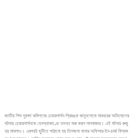
জাতীয় শিশু সুরক্ষা কমিশনের চেয়ারপার্সন প্রিয়ঙ্ক কানুনগোকে মারধরের অভিযোগের
ঘটনায় চেয়ারপার্সনকে হেনস্থাকাণ্ডে তদন্ত শুরু করল লালবাজার। এই ঘটনায় রুজু
হয় মামলাও। এরপরই ছুটিতে পাঠানো হয় তিলজলা থানার অফিসার-ইন-চার্জ বিশ্বক