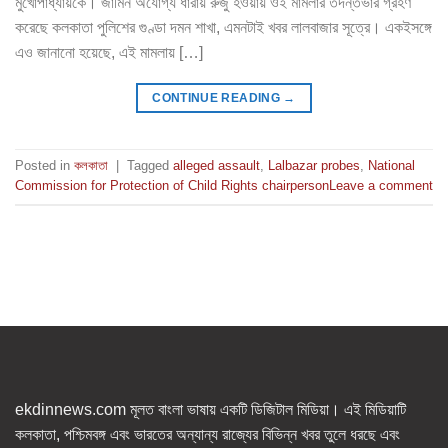
মুখোপাধ্যায়কে। জামিন অযোগ্য ধারায় রুজু হওয়ায় ওই মামলার তদন্তভার গ্রহণ
করেছে কলকাতা পুলিশের গুণ্ডা দমন শাখা, এমনটাই খবর লালবাজার সূত্রে। একইসঙ্গে
এও জানানো হয়েছে, এই মামলায় […]
CONTINUE READING
→
Posted in
কলকাতা
|
Tagged
alleged assault
,
Lalbazar probes
,
National
Commission for Protection of Child Rights chairperson
Leave a comment
ekdinnews.com মূলত বাংলা ভাষায় একটি ডিজিটাল মিডিয়া। এই মিডিয়াটি
কলকাতা, পশ্চিমবঙ্গ এবং ভারতের অন্যান্য রাজ্যের বিভিন্ন খবর তুলে ধরছে এবং