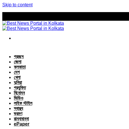
Skip to content
প্রচ্ছদ
জেলা
কলকাতা
দেশ
খেলা
দুনিয়া
প্রযুক্তি
বিনোদন
ভিডিও
লাইফ স্টাইল
স্বাস্থ্য
ভ্রমণ
রান্নাবান্না
ePaper