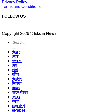
Privacy Policy
Terms and Conditions
FOLLOW US
Copyright 2026 ©
Ekdin News
প্রচ্ছদ
জেলা
কলকাতা
দেশ
খেলা
দুনিয়া
প্রযুক্তি
বিনোদন
ভিডিও
লাইফ স্টাইল
স্বাস্থ্য
ভ্রমণ
রান্নাবান্না
ePaper