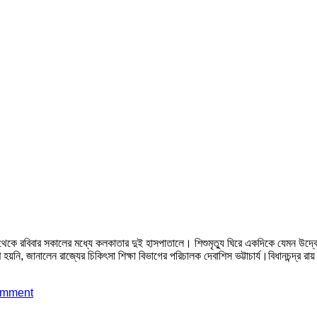
াত থেকে রবিবার সকালের মধ্যে কলকাতার দুই হাসপাতালে। শিশুমৃত্যু ঘিরে একদিকে যেমন উদ
য়নি, জানালেন রাজ্যের চিকিৎসা শিক্ষা বিভাগের পরিচালক দেবাশিস ভট্টাচার্য।বিধানচন্দ্র রা
omment