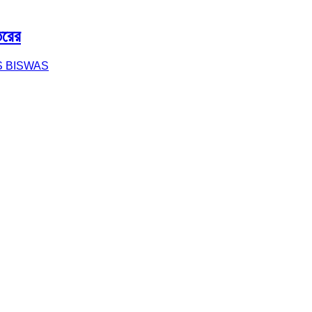
তরের
S BISWAS